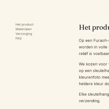
Het product
Het prod
Materialen
Verzorging
FAQ
Op een Furaoh-s
worden in volle 
reliëf is voelba
We kozen voor U
op een sleutelha
kleurenfoto mee 
heldere kleur do
Elke sleutelhan
verzending.