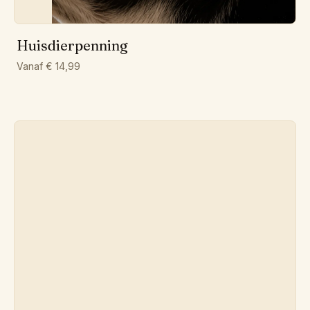
VOORWAARDEN
PRIVACYBELEID
COOKIEBELEID
IMPRESSUM
Huisdierpenning
Vanaf € 14,99