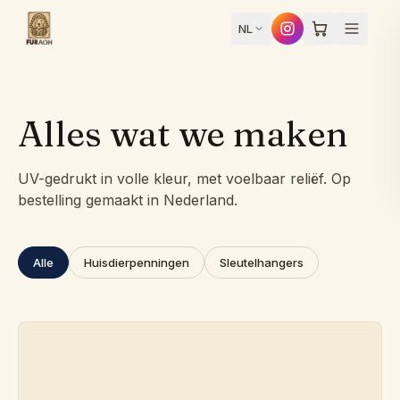
Skip to content
NL
Alles wat we maken
Ontwerp
UV-gedrukt in volle kleur, met voelbaar reliëf. Op
bestelling gemaakt in Nederland.
jouw
Home
huisdierpenning
Alle
Huisdierpenningen
Sleutelhangers
Producten
Hoe